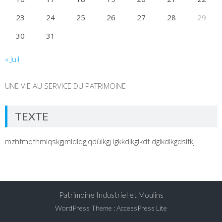
23
24
25
26
27
28
29
30
31
« Juil
UNE VIE AU SERVICE DU PATRIMOINE
TEXTE
mzhfmqfhmlqskgjmldlqgjqdùlkgj lgkkdlkglkdf dglkdlkgdslfkj
Patrimoine Industriel et Moulins
WordPress Theme
:
AccessPress Lite