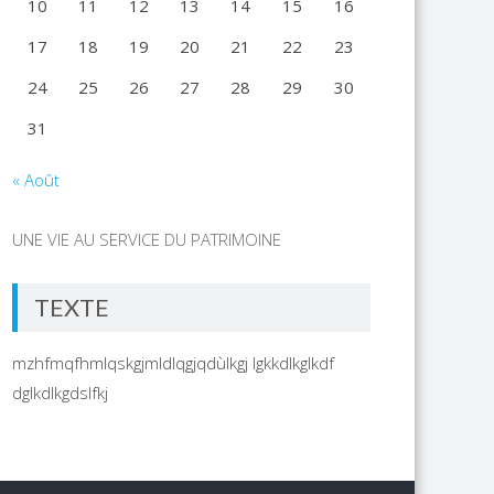
10
11
12
13
14
15
16
17
18
19
20
21
22
23
24
25
26
27
28
29
30
31
« Août
UNE VIE AU SERVICE DU PATRIMOINE
TEXTE
mzhfmqfhmlqskgjmldlqgjqdùlkgj lgkkdlkglkdf
dglkdlkgdslfkj