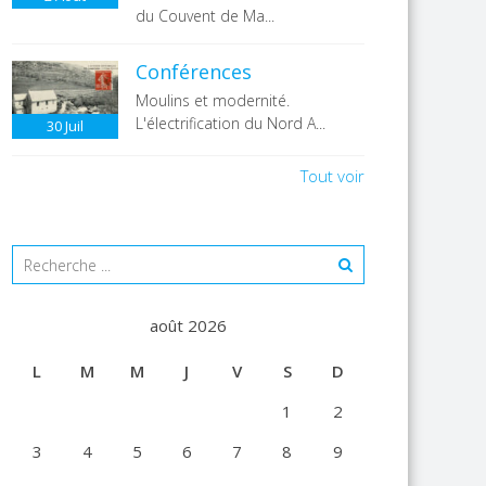
du Couvent de Ma...
Conférences
Moulins et modernité.
L'électrification du Nord A...
30
Juil
Tout voir
août 2026
L
M
M
J
V
S
D
1
2
3
4
5
6
7
8
9