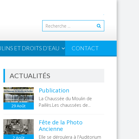
.
LINS ET DROITS D’EAU
CONTACT
ACTUALITÉS
Publication
La Chaussée du Moulin de
Paillès.Les chaussées de...
29
Août
Fête de la Photo
Ancienne
Elle se déroulera à l'Auditorium
2
Août