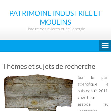
Skip
to
PATRIMOINE INDUSTRIEL ET
content
MOULINS
Histoire des rivières et de l'énergie
Thèmes et sujets de recherche.
Sur le plan
scientifique je
suis depuis 2011,
chercheur-
associé au
Laboratoire